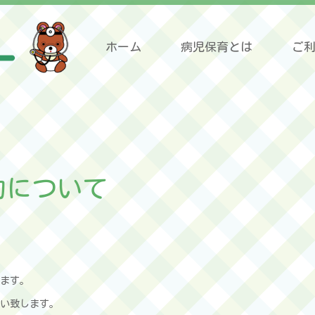
ホーム
病児保育とは
ご
約について
ます。
願い致します。